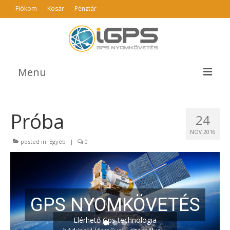
Fiókom
Kosár
Pénztár
Menu
TERMÉKEK
Próba
24
AJÁNLÓ
NOV 2016
INFO
posted in:
Egyéb
|
0
GYIK
ÁSZF
GPS NYOMKÖVETÉS
KAPCSOLAT
Elérhető Gps technologia