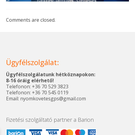
bárkinek! Járművek, személyek,
kisállatok nyomkövetése modern
gps eszközökkel. Nézzen körül
Comments are closed.
weboldalunkon, vásároljon és
tudja biztonságban szeretteit és
értékeit...
Ügyfélszolgálat:
Ügyfélszolgálatunk hétköznapokon:
8-16 óráig elérhető!
Telefonon: +36 70 529 3823
Telefonon: +36 70 545 0119
Email: nyomkovetesgps@gmail.com
Fizetési szolgáltató partner a Barion