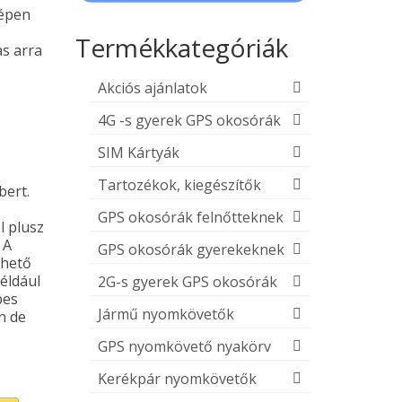
gépen
Termékkategóriák
as arra
Akciós ajánlatok
4G -s gyerek GPS okosórák
SIM Kártyák
Tartozékok, kiegészítők
bert.
GPS okosórák felnőtteknek
l plusz
 A
GPS okosórák gyerekeknek
lhető
éldául
2G-s gyerek GPS okosórák
pes
Jármű nyomkövetők
n de
GPS nyomkövető nyakörv
Kerékpár nyomkövetők