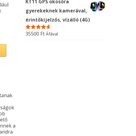
KT11 GPS okosóra
dául
k
gyerekeknek kamerával,
érintőkijelzős, vízálló (4G)
35500
Ft
Áfával
Értékelés:
4.60
/ 5
ítanak
tóságok
öbb
vető
 önnek a
randra