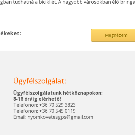
ságban tudhatná a bicikliét. A nagyobb városokban élő bring
mékeket:
Megnézem
Ügyfélszolgálat:
Ügyfélszolgálatunk hétköznapokon:
8-16 óráig elérhető!
Telefonon: +36 70 529 3823
Telefonon: +36 70 545 0119
Email: nyomkovetesgps@gmail.com