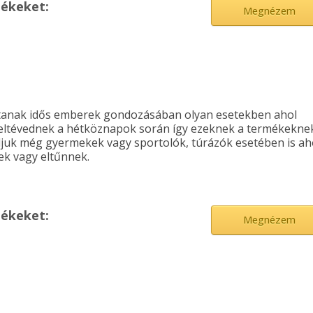
mékeket:
Megnézem
tanak idős emberek gondozásában olyan esetekben ahol
 eltévednek a hétköznapok során így ezeknek a termékekne
nljuk még gyermekek vagy sportolók, túrázók esetében is ah
ek vagy eltűnnek.
mékeket:
Megnézem