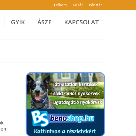
Fiókom
Kosár
Pénztár
GYIK
ÁSZF
KAPCSOLAT
ok
anem