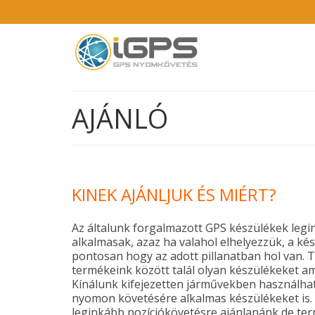
AJÁNLÓ
KINEK AJÁNLJUK ÉS MIÉRT?
Az általunk forgalmazott GPS készülékek legi
alkalmasak, azaz ha valahol elhelyezzük, a 
pontosan hogy az adott pillanatban hol van. 
termékeink között talál olyan készülékeket a
Kínálunk kifejezetten járművekben használhat
nyomon követésére alkalmas készülékeket is
leginkább pozíciókövetésre ajánlanánk de ter