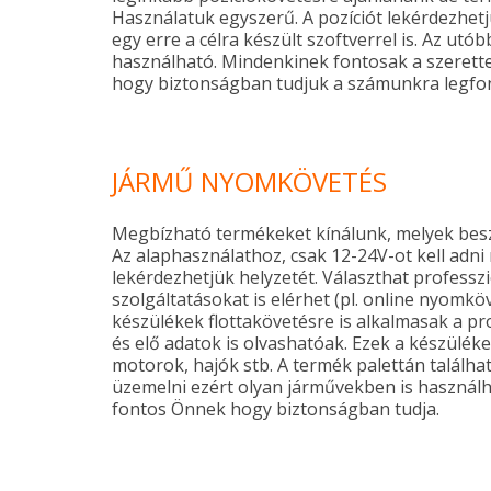
Használatuk egyszerű. A pozíciót lekérdezhe
egy erre a célra készült szoftverrel is. Az ut
használható. Mindenkinek fontosak a szerette
hogy biztonságban tudjuk a számunkra legfo
JÁRMŰ NYOMKÖVETÉS
Megbízható termékeket kínálunk, melyek bes
Az alaphasználathoz, csak 12-24V-ot kell adni
lekérdezhetjük helyzetét. Választhat professzi
szolgáltatásokat is elérhet (pl. online nyomkö
készülékek flottakövetésre is alkalmasak a pr
és elő adatok is olvashatóak. Ezek a készülé
motorok, hajók stb. A termék palettán találhat
üzemelni ezért olyan járművekben is használ
fontos Önnek hogy biztonságban tudja.