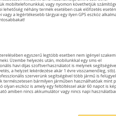
tjük mobiltelefonunkkal, vagy nyomon követhetjük számító
óbbi lehetőség néhány termék esetében csak előfizetés esetén
i vagy a legértékesebb tárgyai egy ilyen GPS eszköz alkalm
ntosabbakat!
zerelésében egyszerű legtöbb esetben nem igényel szakem
 neki. Üzembe helyezés után, mobilunkkal egy sms-el
onális havi díjas szoftverhasználatot is melynek segítségéve
vetés, a helyzet lekérdezése akár 1 évre visszamenőleg, stb).
ofesszionális szerverünk segítségével több jármű is felügye
kek természetesen bármilyen járműben használhatóak mint p
ó olyan eszköz is amely egy feltöltéssel akár 60 napot is ké
ható amiben nincs akkumulátor vagy nincs napi használatba