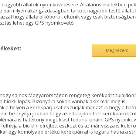
b nagyobb állatok nyomkövetésére. Általános esetekben pél
e bármilyen akár gazdaságban tartott nagyobb testű állato
azzal hogy állata elkóborol, eltűnik vagy csak biztonságban
asztás lehet egy GPS nyomkövető.
mékeket:
Megnézem
ó hogy sajnos Magyarországon rengeteg kerékpárt tulajdon
 bicikli lopás. Bizonyára sokan vannak akik már meg is
ák a helyén a kerékpárjukat és tudják már azt is hogy a ha
isem bizonyítja jobban hogy az eltulajdonított kerékpárok t
roblémára is hatékony megoldást tudunk kínálni GPS nyomkö
elhívja a biciklin elrejtett eszközt és az már vissza is küldi
akár egy komolyabb értékű kerékpárral is legurulhatna a st