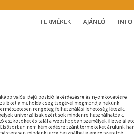
TERMÉKEK
AJÁNLÓ
INFO
nkább valós idejű pozíció lekérdezésre és nyomkövetésre
készüléket a műholdak segítségével megmondja nekünk
Természetesen rengeteg felhasználási lehetőség létezik,
melyek univerzálisak ezért sok mindenre használhatóak.
ó eszközöket és talál a webshopban személyek illetve állat
. Elsősorban nem kémkedésre szánt termékeket árulunk h
mészetesen mindenki arra használhatja amire szeretné.