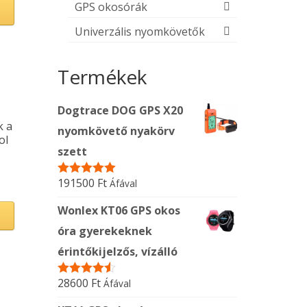
GPS okosórák
Univerzális nyomkövetők
Termékek
Dogtrace DOG GPS X20
k a
nyomkövető nyakörv
ol
szett
191500
Ft
Áfával
Értékelés:
5.00
/ 5
Wonlex KT06 GPS okos
óra gyerekeknek
érintőkijelzős, vízálló
28600
Ft
Áfával
Értékelés:
4.50
/ 5