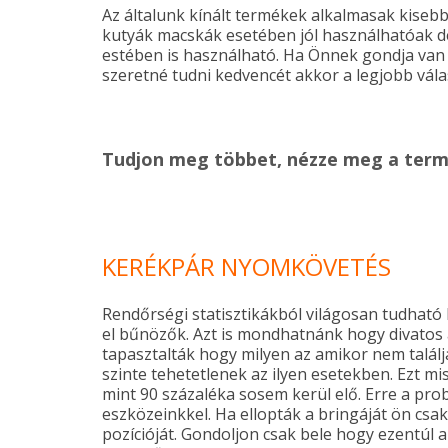
Az általunk kínált termékek alkalmasak kiseb
kutyák macskák esetében jól használhatóak d
estében is használható. Ha Önnek gondja van 
szeretné tudni kedvencét akkor a legjobb vál
Tudjon meg többet, nézze meg a ter
KERÉKPÁR NYOMKÖVETÉS
Rendőrségi statisztikákból világosan tudhat
el bűnözők. Azt is mondhatnánk hogy divatos a
tapasztalták hogy milyen az amikor nem találj
szinte tehetetlenek az ilyen esetekben. Ezt m
mint 90 százaléka sosem kerül elő. Erre a p
eszközeinkkel. Ha ellopták a bringáját ön csak f
pozícióját. Gondoljon csak bele hogy ezentúl 