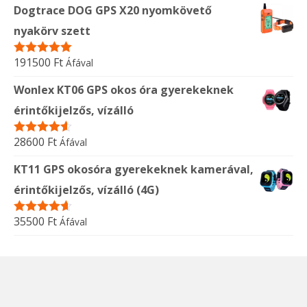
Dogtrace DOG GPS X20 nyomkövető
nyakörv szett
191500
Ft
Áfával
Értékelés:
5.00
/ 5
Wonlex KT06 GPS okos óra gyerekeknek
érintőkijelzős, vízálló
28600
Ft
Áfával
Értékelés:
4.50
/ 5
KT11 GPS okosóra gyerekeknek kamerával,
érintőkijelzős, vízálló (4G)
35500
Ft
Áfával
Értékelés:
4.60
/ 5