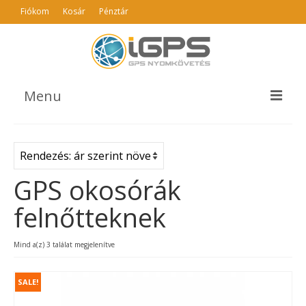
Fiókom
Kosár
Pénztár
Menu
TERMÉKEK
AJÁNLÓ
GPS okosórák
INFO
felnőtteknek
GYIK
ÁSZF
Sorted
Mind a(z) 3 találat megjelenítve
by
KAPCSOLAT
price:
SALE!
low
to