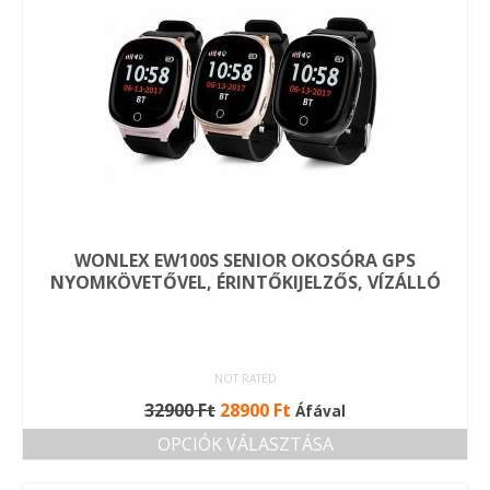
high
WONLEX EW100S SENIOR OKOSÓRA GPS
NYOMKÖVETŐVEL, ÉRINTŐKIJELZŐS, VÍZÁLLÓ
NOT RATED
Original
Current
32900
Ft
28900
Ft
Áfával
price
price
OPCIÓK VÁLASZTÁSA
was:
is:
Ennek
32900 Ft.
28900 Ft.