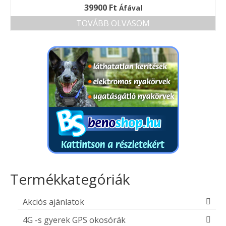
39900
Ft
Áfával
TOVÁBB OLVASOM
Termékkategóriák
Akciós ajánlatok
4G -s gyerek GPS okosórák