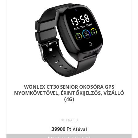
a
terméknek
több
variációja
van.
A
változatok
a
termékoldalon
választhatók
ki
WONLEX CT30 SENIOR OKOSÓRA GPS
NYOMKÖVETŐVEL, ÉRINTŐKIJELZŐS, VÍZÁLLÓ
(4G)
NOT RATED
39900
Ft
Áfával