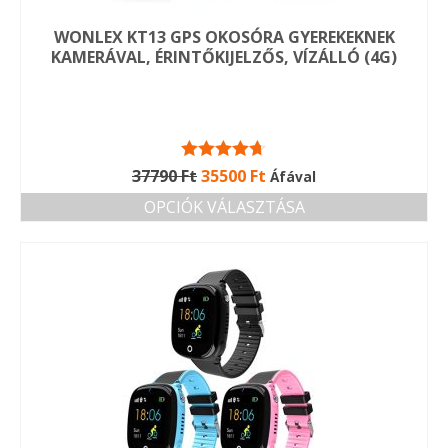
WONLEX KT13 GPS OKOSÓRA GYEREKEKNEK
KAMERÁVAL, ÉRINTŐKIJELZŐS, VÍZÁLLÓ (4G)
Értékelés:
Original
Current
37790
Ft
35500
Ft
Áfával
4.67
/ 5
price
price
OPCIÓK VÁLASZTÁSA
was:
is:
Ennek
37790 Ft.
35500 Ft.
a
terméknek
több
variációja
van.
A
változatok
a
termékoldalon
választhatók