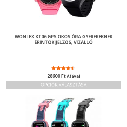
termékoldalon
választhatók
ki
WONLEX KT06 GPS OKOS ÓRA GYEREKEKNEK
ÉRINTŐKIJELZŐS, VÍZÁLLÓ
Értékelés:
28600
Ft
Áfával
4.50
/ 5
OPCIÓK VÁLASZTÁSA
Ennek
a
terméknek
több
variációja
van.
A