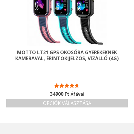
változatok
a
termékoldalon
választhatók
ki
MOTTO LT21 GPS OKOSÓRA GYEREKEKNEK
KAMERÁVAL, ÉRINTŐKIJELZŐS, VÍZÁLLÓ (4G)
Értékelés:
34900
Ft
Áfával
4.67
/ 5
OPCIÓK VÁLASZTÁSA
Ennek
a
terméknek
több