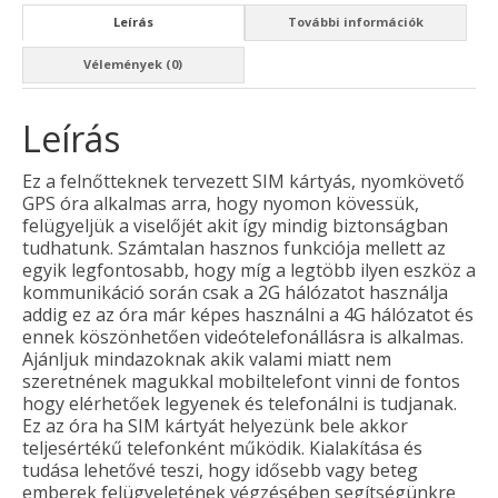
Leírás
További információk
Vélemények (0)
Leírás
Ez a felnőtteknek tervezett SIM kártyás, nyomkövető
GPS óra alkalmas arra, hogy nyomon kövessük,
felügyeljük a viselőjét akit így mindig biztonságban
tudhatunk. Számtalan hasznos funkciója mellett az
egyik legfontosabb, hogy míg a legtöbb ilyen eszköz a
kommunikáció során csak a 2G hálózatot használja
addig ez az óra már képes használni a 4G hálózatot és
ennek köszönhetően videótelefonállásra is alkalmas.
Ajánljuk mindazoknak akik valami miatt nem
szeretnének magukkal mobiltelefont vinni de fontos
hogy elérhetőek legyenek és telefonálni is tudjanak.
Ez az óra ha SIM kártyát helyezünk bele akkor
teljesértékű telefonként működik. Kialakítása és
tudása lehetővé teszi, hogy idősebb vagy beteg
emberek felügyeletének végzésében segítségünkre