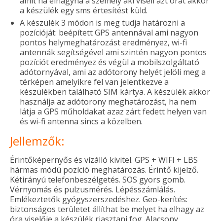
amit ha elhagyna a személy aki viseli azt órát akkor
a készülék egy sms értesítést küld.
A készülék 3 módon is meg tudja határozni a
pozícióját: beépített GPS antennával ami nagyon
pontos helymeghatározást eredményez, wi-fi
antennák segítségével ami szintén nagyon pontos
pozíciót eredményez és végül a mobilszolgáltató
adótornyával, ami az adótorony helyét jelöli meg a
térképen amelyikre fel van jelentkezve a
készülékben található SIM kártya. A készülék akkor
használja az adótorony meghatározást, ha nem
látja a GPS műholdakat azaz zárt fedett helyen van
és wi-fi antenna sincs a közelben.
Jellemzők:
Érintőképernyős és vízálló kivitel. GPS + WIFI + LBS
hármas módú pozíció meghatározás. Érintő kijelző.
Kétirányú telefonbeszélgetés. SOS gyors gomb.
Vérnyomás és pulzusmérés. Lépésszámlálás.
Emlékeztetők gyógyszerszedéshez. Geo-kerítés:
biztonságos területet állíthat be melyet ha elhagy az
óra viselője a készülék riasztani fog. Alacsony