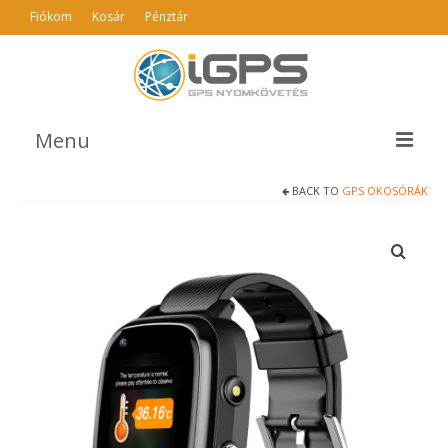
Fiókom
Kosár
Pénztár
Menu
BACK TO
GPS OKOSÓRÁK
TERMÉKEK
AJÁNLÓ
INFO
GYIK
ÁSZF
KAPCSOLAT