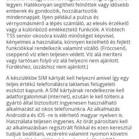
legyen. Hatékonyan segítheti felnőttek vagy idősebb
emberek és gondozóik, hozzátartozóik
mindennapjait. Ilyen például a pulzus és
vérnyomásmérő a lépés számláló, az elesés érzékelő
vagy a különböző emlékeztető funkciók. A Vobtech
T5S senior okosóra kiváló minőséget képvisel,
kényelmes a használata, könnyen kezelhető és fejlett
funkciókkal rendelkezik valamint vízálló. (Fröccsenő,
cseppenő víz ellen teljesen védett. Víz alá meríteni
vagy tartósan folyó víz alá helyezni nem ajánlott.
Fürdéshez, úszáshoz nem ajánlott.)
A készülékbe SIM kártyát kell helyezni amivel így egy
teljes értékű telefonálásra laklamas felügyeleti
eszközt kapunk. A SIM kártyának rendelkeznie kell
adatforgalommal (internet), ezután le kell tölteni a
gyártó által biztosított ingyenesen használható
alkalmazást az okos telefonunkra. Az alkalmazás
Androidra és iOS -re is elérhető magyar nyelven is.
Használata teljesen ingyenes. Az órát párosítani kell
az alkalmazásban regisztrált fiókkal és ezen keresztül
tudjuk beállítani, vezérelni valamint nyomon követni