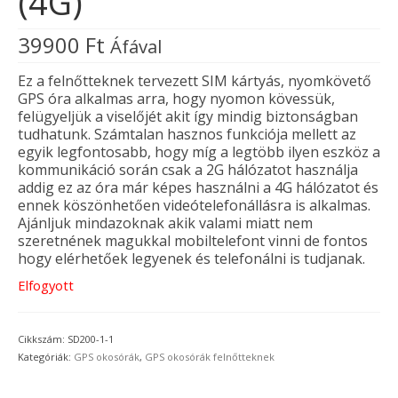
(4G)
39900
Ft
Áfával
Ez a felnőtteknek tervezett SIM kártyás, nyomkövető
GPS óra alkalmas arra, hogy nyomon kövessük,
felügyeljük a viselőjét akit így mindig biztonságban
tudhatunk. Számtalan hasznos funkciója mellett az
egyik legfontosabb, hogy míg a legtöbb ilyen eszköz a
kommunikáció során csak a 2G hálózatot használja
addig ez az óra már képes használni a 4G hálózatot és
ennek köszönhetően videótelefonállásra is alkalmas.
Ajánljuk mindazoknak akik valami miatt nem
szeretnének magukkal mobiltelefont vinni de fontos
hogy elérhetőek legyenek és telefonálni is tudjanak.
Elfogyott
Cikkszám:
SD200-1-1
Kategóriák:
GPS okosórák
,
GPS okosórák felnőtteknek