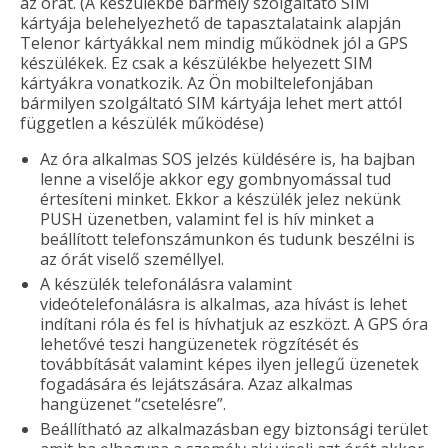
az órát. (A készülékbe bármely szolgáltató SIM
kártyája belehelyezhető de tapasztalataink alapján
Telenor kártyákkal nem mindig működnek jól a GPS
készülékek. Ez csak a készülékbe helyezett SIM
kártyákra vonatkozik. Az Ön mobiltelefonjában
bármilyen szolgáltató SIM kártyája lehet mert attól
független a készülék működése)
Az óra alkalmas SOS jelzés küldésére is, ha bajban
lenne a viselője akkor egy gombnyomással tud
értesíteni minket. Ekkor a készülék jelez nekünk
PUSH üzenetben, valamint fel is hív minket a
beállított telefonszámunkon és tudunk beszélni is
az órát viselő személlyel.
A készülék telefonálásra valamint
videótelefonálásra is alkalmas, aza hívást is lehet
indítani róla és fel is hívhatjuk az eszközt. A GPS óra
lehetővé teszi hangüzenetek rögzítését és
továbbítását valamint képes ilyen jellegű üzenetek
fogadására és lejátszására. Azaz alkalmas
hangüzenet “csetelésre”.
Beállítható az alkalmazásban egy biztonsági terület