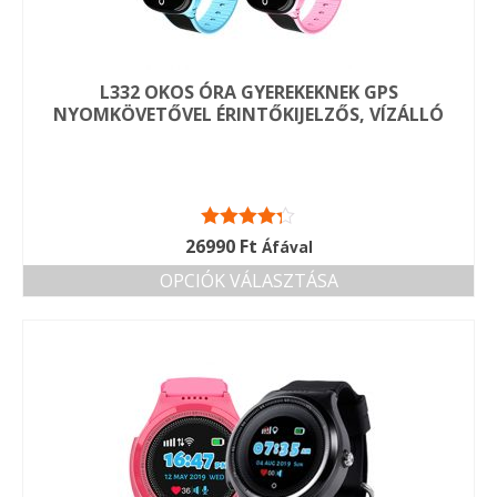
ki
L332 OKOS ÓRA GYEREKEKNEK GPS
NYOMKÖVETŐVEL ÉRINTŐKIJELZŐS, VÍZÁLLÓ
Értékelés:
26990
Ft
Áfával
4.25
/ 5
OPCIÓK VÁLASZTÁSA
Ennek
a
terméknek
több
variációja
van.
A
változatok
a