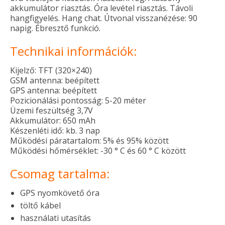
akkumulátor riasztás. Óra levétel riasztás. Távoli
hangfigyelés. Hang chat. Útvonal visszanézése: 90
napig. Ébresztő funkció.
Technikai információk:
Kijelző: TFT (320×240)
GSM antenna: beépített
GPS antenna: beépített
Pozicionálási pontosság: 5-20 méter
Üzemi feszültség 3,7V
Akkumulátor: 650 mAh
Készenléti idő: kb. 3 nap
Működési páratartalom: 5% és 95% között
Működési hőmérséklet: -30 ° C és 60 ° C között
Csomag tartalma:
GPS nyomkövető óra
töltő kábel
használati utasítás