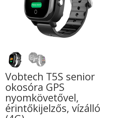
Vobtech T5S senior
okosóra GPS
nyomkövetővel,
érintőkijelzős, vízálló