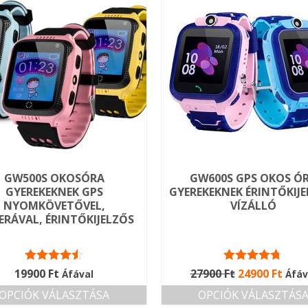
GW500S OKOSÓRA
GW600S GPS OKOS Ó
GYEREKEKNEK GPS
GYEREKEKNEK ÉRINTŐKIJE
NYOMKÖVETŐVEL,
VÍZÁLLÓ
RÁVAL, ÉRINTŐKIJELZŐS
Értékelés:
Értékelés:
Original
Curr
19900
Ft
27900
Ft
24900
Ft
Áfával
Áfáv
4.50
/ 5
4.67
/ 5
price
pric
OPCIÓK VÁLASZTÁSA
OPCIÓK VÁLASZTÁS
was:
is: