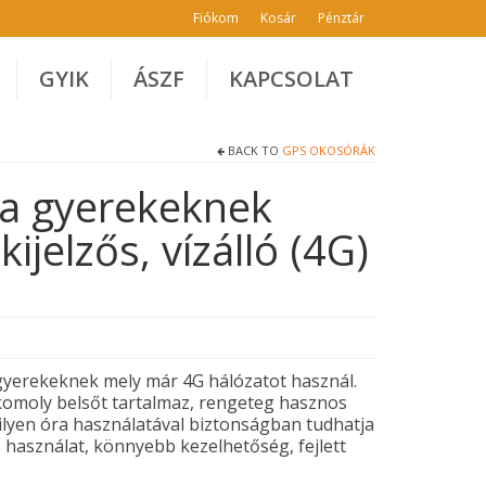
Fiókom
Kosár
Pénztár
GYIK
ÁSZF
KAPCSOLAT
BACK TO
GPS OKOSÓRÁK
a gyerekeknek
ijelzős, vízálló (4G)
yerekeknek mely már 4G hálózatot használ.
 komoly belsőt tartalmaz, rengeteg hasznos
gy ilyen óra használatával biztonságban tudhatja
használat, könnyebb kezelhetőség, fejlett