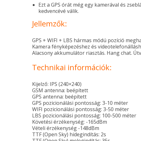
Ezt a GPS órát még egy kamerával és zseblám
kedvencévé válik.
Jellemzők:
GPS + WIFI + LBS hármas módú pozíció meghatár
Kamera fényképezéshez és videotelefonálláshoz.
Alacsony akkumulátor riasztás. Hang chat. Útv
Technikai információk:
Kijelző: IPS (240×240)
GSM antenna: beépített
GPS antenna: beépített
GPS pozicionálási pontosság: 3-10 méter
WIFI pozicionálási pontosság: 3-50 méter
LBS pozicionálási pontosság: 100-500 méter
Követési érzékenység: -165dBm
Vételi érzékenység -148dBm
TTF (Open Sky) hidegindítás: 2s
TTF (Open Sky) melegindítás: 35s