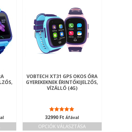
RA
VOBTECH XT31 GPS OKOS ÓRA
LZŐS,
GYEREKEKNEK ÉRINTŐKIJELZŐS,
VÍZÁLLÓ (4G)
ent
Értékelés:
32990
Ft
al
Áfával
5.00
/ 5
e
A
OPCIÓK VÁLASZTÁSA