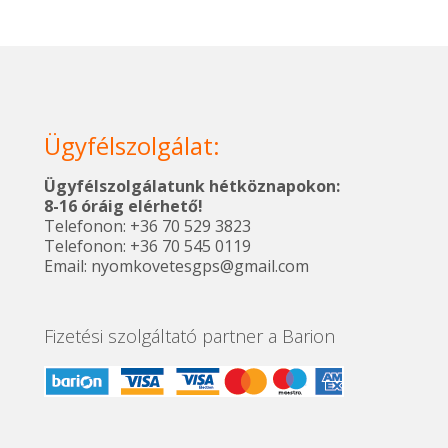
Ennek
Ennek
27900 Ft.
2490
a
a
terméknek
termékne
több
több
variációja
variációja
van.
van.
A
A
Ügyfélszolgálat:
változatok
változatok
a
a
termékoldalon
termékold
Ügyfélszolgálatunk hétköznapokon:
választhatók
választhat
8-16 óráig elérhető!
ki
ki
Telefonon: +36 70 529 3823
Telefonon: +36 70 545 0119
Email: nyomkovetesgps@gmail.com
Fizetési szolgáltató partner a Barion