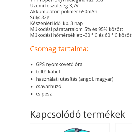
Üzemi feszültség 3,7V
Akkumulátor: polimer 650mAh
Súly: 32g
Készenléti idő: kb. 3 nap
Működési páratartalom: 5% és 95% között
Működési hőmérséklet: -30 ° C és 60 ° C közöt
Csomag tartalma:
GPS nyomkövető óra
töltő kábel
használati utasítás (angol, magyar)
csavarhúzó
csipesz
Kapcsolódó termékek