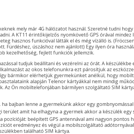
knek mely már 4G hálózatot használ. Szeretné tudni hogy
adni. A KT11 érintőkijelzős nyomkövető GPS órával mindez le
eg hasznos funkcióval látták el és még vízálló is. (Fröccsenő
lott. Fürdéshez, úszáshoz nem ajánlott) Egy ilyen óra haszn
 kezelhetőség, fejlett funkciók jellemzik.
mazással tudjuk beállítani és vezérelni az órát. A készülékbe
alkalmazást az okos telefonunkra ezt párosítjuk az eszközze
s így bármikor elérhetjük gyermekünket anélkül, hogy mobil
apasztalataink alapján Telenor kártyákkal nem mindig működn
. Az Ön mobiltelefonjában bármilyen szolgáltató SIM kártyá
is, ha bajban lenne a gyermekünk akkor egy gombnyomással t
i terület amit ha elhagyna a gyermek akkor a készülék egy s
 a pozícióját: beépített GPS antennával ami nagyon pontos
íciót eredményez és végül a mobilszolgáltató adótornyával,
szülékben található SIM kártya.