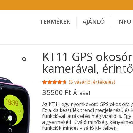
TERMÉKEK
AJÁNLÓ
INFO
KT11 GPS okosór
kamerával, érintők
(
5
vásárlói értékelés)
Értékelés
5
35500
Ft
Áfával
4.60
az 5-
ből,
értékelés
Az KT11 egy nyomkövető GPS okos óra g
alapján
Ez a kis készülék trendi megjelenésű és
funkcióval látták el és még vízálló is. E
a gyermekét! Kiváló minőség, kényelmes 
funkciók mindez vízálló kivitelben.