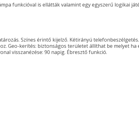
pa funkcióval is ellátták valamint egy egyszerű logikai játé
ozás. Színes érintő kijelző. Kétirányú telefonbeszélgetés. 
 Geo-kerítés: biztonságos területet állíthat be melyet ha el
onal visszanézése: 90 napig. Ébresztő funkció.