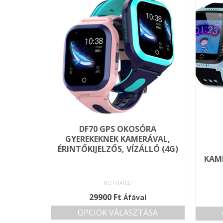
DF70 GPS OKOSÓRA
GYEREKEKNEK KAMERÁVAL,
ÉRINTŐKIJELZŐS, VÍZÁLLÓ (4G)
KAME
NOT RATED
29900
Ft
Áfával
OPCIÓK VÁLASZTÁSA