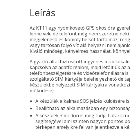
Leírás
Az KT11 egy nyomkövető GPS okos óra gyereke
lenne vele de telefont még nem szeretne neki 
megjelenésű és komoly belsőt tartalmaz, renget
vagy tartósan folyó víz alá helyezni nem aján
Kiváló minőség, kényelmes használat, könnyebb
A gyártó által biztosított ingyenes mobilalkal
kapcsolva az adatforgalom, majd letöltjük az 
telefonbeszélgetésre és videótelefonálásra i
szolgáltató SIM kártyája belehelyezhető de t
készülékbe helyezett SIM kártyákra vonatkozik
működése)
A készülék alkalmas SOS jelzés küldésére 
Beállítható az alkalmazásban egy biztonság
A készülék 3 módon is meg tudja határozni
segítségével ami szintén nagyon pontos poz
térképen amelyikre fel van jelentkezve a ké