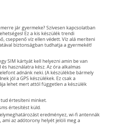
 merre jár gyermeke? Szívesen kapcsolatban
hetséges! Ez a kis készülék trendi
, cseppenő víz ellen védett. Víz alá meríteni
álatával biztonságban tudhatja a gyermekét!
 egy SIM kártyát kell helyezni amin be van
l és használatra kész. Az óra alkalmas
telefont adnánk neki. (A készülékbe bármely
ek jól a GPS készülékek. Ez csak a
ja lehet mert attól független a készülék
ud értesíteni minket.
ms értesítést küld.
 helymeghatározást eredményez, wi-fi antennák
 ami az adótorony helyét jelöli meg a