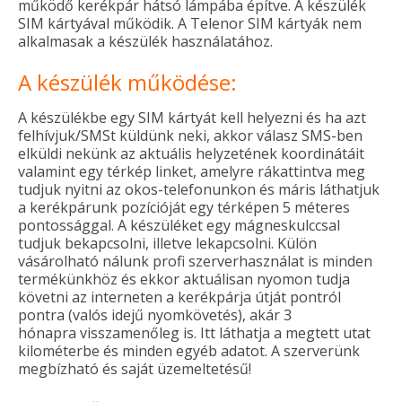
működő kerékpár hátsó lámpába építve. A készülék
SIM kártyával működik. A Telenor SIM kártyák nem
alkalmasak a készülék használatához.
A készülék működése:
A készülékbe egy SIM kártyát kell helyezni és ha azt
felhívjuk/SMSt küldünk neki, akkor válasz SMS-ben
elküldi nekünk az aktuális helyzetének koordinátáit
valamint egy térkép linket, amelyre rákattintva meg
tudjuk nyitni az okos-telefonunkon és máris láthatjuk
a kerékpárunk pozícióját egy térképen 5 méteres
pontossággal. A készüléket egy mágneskulccsal
tudjuk bekapcsolni, illetve lekapcsolni. Külön
vásárolható nálunk profi szerverhasználat is minden
termékünkhöz és ekkor aktuálisan nyomon tudja
követni az interneten a kerékpárja útját pontról
pontra (valós idejű nyomkövetés), akár 3
hónapra visszamenőleg is. Itt láthatja a megtett utat
kilométerbe és minden egyéb adatot. A szerverünk
megbízható és saját üzemeltetésű!