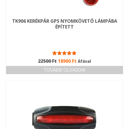
TK906 KERÉKPÁR GPS NYOMKÖVETŐ LÁMPÁBA
ÉPÍTETT
Értékelés:
Original
Current
22500
Ft
18900
Ft
Áfával
5.00
/ 5
price
price
TOVÁBB OLVASOM
was:
is:
22500 Ft.
18900 Ft.