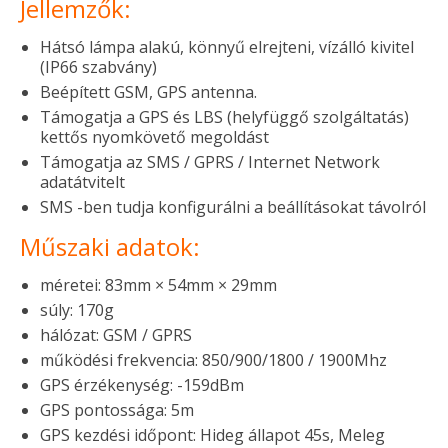
Jellemzők:
Hátsó lámpa alakú, könnyű elrejteni, vízálló kivitel
(IP66 szabvány)
Beépített GSM, GPS antenna.
Támogatja a GPS és LBS (helyfüggő szolgáltatás)
kettős nyomkövető megoldást
Támogatja az SMS / GPRS / Internet Network
adatátvitelt
SMS -ben tudja konfigurálni a beállításokat távolról
Műszaki adatok:
méretei: 83mm × 54mm × 29mm
súly: 170g
hálózat: GSM / GPRS
működési frekvencia: 850/900/1800 / 1900Mhz
GPS érzékenység: -159dBm
GPS pontossága: 5m
GPS kezdési időpont: Hideg állapot 45s, Meleg