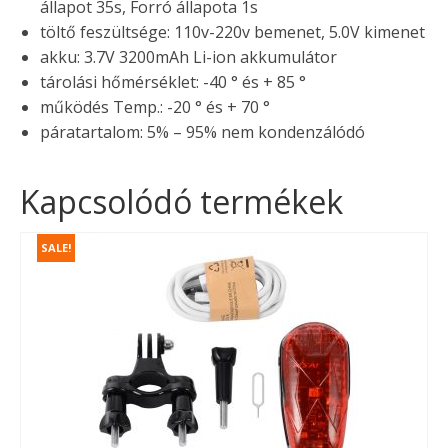
állapot 35s, Forró állapota 1s
töltő feszültsége: 110v-220v bemenet, 5.0V kimenet
akku: 3.7V 3200mAh Li-ion akkumulátor
tárolási hőmérséklet: -40 ° és + 85 °
működés Temp.: -20 ° és + 70 °
páratartalom: 5% – 95% nem kondenzálódó
Kapcsolódó termékek
SALE!