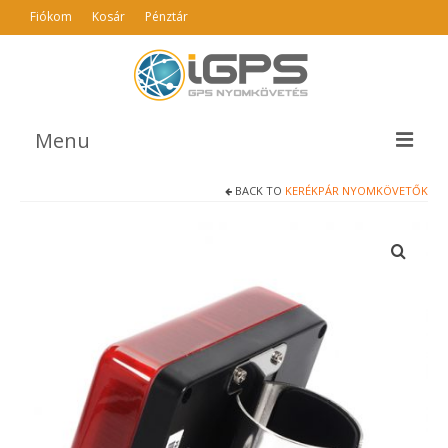
Fiókom
Kosár
Pénztár
Menu
BACK TO
KERÉKPÁR NYOMKÖVETŐK
TERMÉKEK
AJÁNLÓ
INFO
GYIK
ÁSZF
KAPCSOLAT