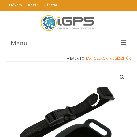
Fiókom
Kosár
Pénztár
Menu
BACK TO
TARTOZÉKOK, KIEGÉSZÍTŐK
TERMÉKEK
AJÁNLÓ
INFO
GYIK
ÁSZF
KAPCSOLAT