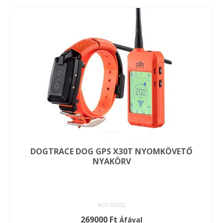
Ennek
a
terméknek
több
variációja
van.
A
változatok
a
termékoldalon
választhatók
ki
DOGTRACE DOG GPS X30T NYOMKÖVETŐ
NYAKÖRV
NOT RATED
269000
Ft
Áfával