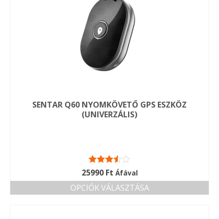
SENTAR Q60 NYOMKÖVETŐ GPS ESZKÖZ
(UNIVERZÁLIS)
Értékelés:
25990
Ft
Áfával
3.50
/ 5
OPCIÓK VÁLASZTÁSA
Ennek
a
terméknek