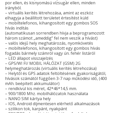
por ellen, és kisnyomású vízsugár ellen, minden
irányból.
– virtuális kerítés létrehozása, amint az eszköz
elhagyja a beállított területet értesítést küld
– mobiltelefonos, kihangosított egy gombos SOS
hívás indítás
(automatikusan sorrendben hívja a beprogramozott
három számot „ameddig” fel nem veszik a hívást)
– valós idejű hely meghatározás, nyomkövetés
– mobiltelefonos, kihangosított egy gombos hívás
fogadás bármely számról vagy ún. fehér listáról
– LED állapot visszajelzés
– GPS/WI FI/ MOBIL HÁLÓZAT (GSM) 2G
helymeghatározás (virtuális kerítés létrehozása)
– Helytől és GPS adatok feltöltésének gyakoriságától,
hívások számától függően 3-7 nap működési idő, (400
mAh. beépített akkumulátor)
– rendkívül kis méret, 42*46*14,5 mm.
– 900/1800 Mhz. mobilhálózatok használata
– NANO SIM kártya hely
– IOS, Android díjmentesen elérhető alkalmazások
– szilikon tok, karpánt, nyakpánt