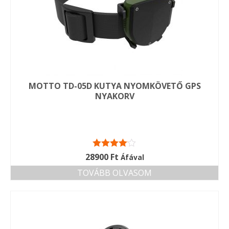
MOTTO TD-05D KUTYA NYOMKÖVETŐ GPS
NYAKORV
Értékelés:
28900
Ft
Áfával
4.00
/ 5
TOVÁBB OLVASOM