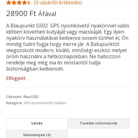
(
3
vásárlói értékelés)
Értékelés
3
28900
Ft
Áfával
4.33
az 5-
ből,
értékelés
A Blaupunkt GS02 GPS nyomkövető nyakörvvel valós
alapján
időben követheti kutyáját vagy macskáját. Egy ilyen
nyakörv használatával kedvence sosem tűnhet el, Ön
mindig tudni fogja hogy merre jár. A Balupunktól
megszokott modern, kiváló, minőségi eszköz melyet
öröm használni a hétköznapokban. Ne habozzon
rendelje meg még ma és mostantól tudja
biztonságban kedvencét.
Elfogyott
Cikkszám:
BlauGS02
Kategória:
GPS nyomkövető nyakörv
Leírás
További információk
Vélemények (3)