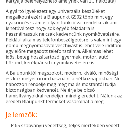
kártyája belehelyezhető amelynek van 2G hálózata).
A gyártó igyekezett egy univerzális készüléket
megalkotni ezért a Blaupunkt GS02 több mint egy
nyakörv és számos olyan funkcióval rendelkezik ami
lehetővé tesz hogy sok egyéb feladatra is
használhassuk ne csak kedvencünk nyomkövetésére.
Például alkalmas telefonbeszélgetésre is valamint egy
gomb megnyomásával vészhívást is lehet vele indítani
egy előre megadott telefonszámra. Alkalmas lehet
idős, beteg hozzátartozó, gyermek, motor, autó
bőrönd, kerékpár stb. nyomkövetésére is.
A Balupunktól megszokott modern, kiváló, minőségi
eszköz melyet öröm használni a hétköznapokban. Ne
habozzon rendelje meg még ma és mostantól tudja
biztonságban kedvencét. Ne érje be olcsó
hamisítványokkal rendeljen mindig eredetit. Nálunk az
eredeti Blaupunkt terméket vásárolhatja meg!
Jellemzők:
– IP 65 szabványú védettség, teljes mértékben védett