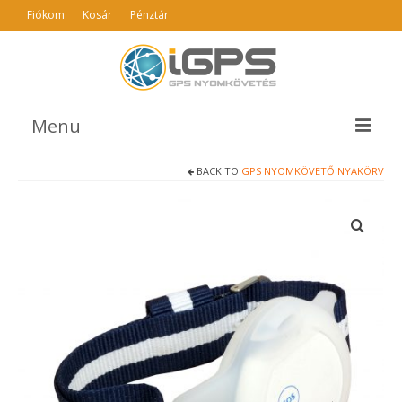
Fiókom
Kosár
Pénztár
Menu
BACK TO
GPS NYOMKÖVETŐ NYAKÖRV
TERMÉKEK
AJÁNLÓ
INFO
GYIK
ÁSZF
KAPCSOLAT