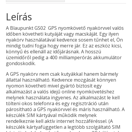
Leírás
A Blaupunkt GS02 GPS nyomkövető nyakörvvel valós
időben követheti kutyáját vagy macskáját. Egy ilyen
nyakörv használatával kedvence sosem tűnhet el, Ön
mindig tudni fogja hogy merre jár. Ez az eszköz kicsi,
könnyű és ellenáll az időjárásnak. A hosszú
üzemidőről pedig a 400 milliamperórás akkumulátor
gondoskodik.
A GPS nyakörv nem csak kutyákkal hanem bármely
állattal használható. Kedvence mozgását könnyen
nyomon követheti mivel gyártó biztosít egy
alkalmazást a valós idejű online nyomkövetéshez
melynek használata ingyenes. Az alkalmazást le kell
tölteni okos telefonra és egy regisztráció után
párosítható a GPS nyakörvvel és máris használható. A
készülék SIM kártyával működik melynek
rendelkeznie kell aktív internet hozzáféréssel. (A
készülék kártyafüggetlen a legtöbb szolgáltató SIM