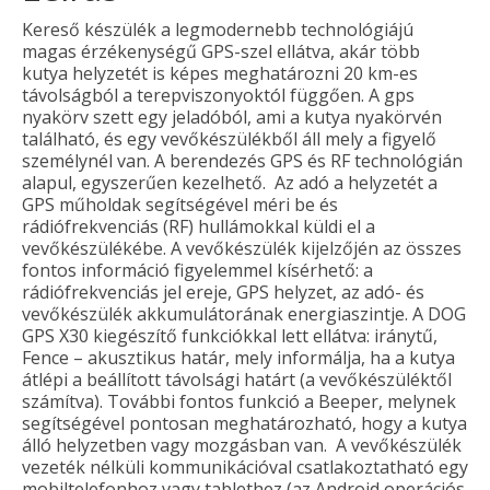
Kereső készülék a legmodernebb technológiájú
magas érzékenységű GPS-szel ellátva, akár több
kutya helyzetét is képes meghatározni 20 km-es
távolságból a terepviszonyoktól függően. A gps
nyakörv szett egy jeladóból, ami a kutya nyakörvén
található, és egy vevőkészülékből áll mely a figyelő
személynél van. A berendezés GPS és RF technológián
alapul, egyszerűen kezelhető. Az adó a helyzetét a
GPS műholdak segítségével méri be és
rádiófrekvenciás (RF) hullámokkal küldi el a
vevőkészülékébe. A vevőkészülék kijelzőjén az összes
fontos információ figyelemmel kísérhető: a
rádiófrekvenciás jel ereje, GPS helyzet, az adó- és
vevőkészülék akkumulátorának energiaszintje. A DOG
GPS X30 kiegészítő funkciókkal lett ellátva: iránytű,
Fence – akusztikus határ, mely informálja, ha a kutya
átlépi a beállított távolsági határt (a vevőkészüléktől
számítva). További fontos funkció a Beeper, melynek
segítségével pontosan meghatározható, hogy a kutya
álló helyzetben vagy mozgásban van. A vevőkészülék
vezeték nélküli kommunikációval csatlakoztatható egy
mobiltelefonhoz vagy tablethez (az Android operációs