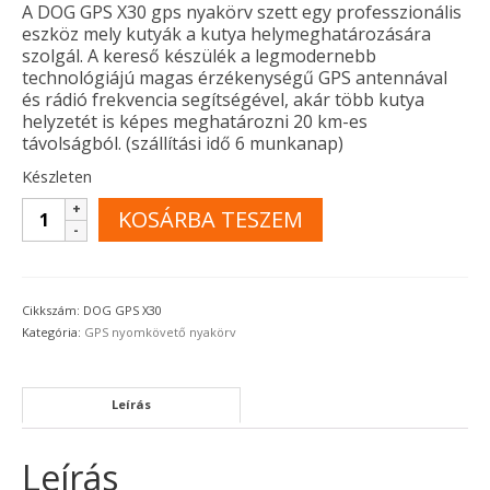
A DOG GPS X30 gps nyakörv szett egy professzionális
eszköz mely kutyák a kutya helymeghatározására
szolgál. A kereső készülék a legmodernebb
technológiájú magas érzékenységű GPS antennával
és rádió frekvencia segítségével, akár több kutya
helyzetét is képes meghatározni 20 km-es
távolságból. (szállítási idő 6 munkanap)
Készleten
Dogtrace
KOSÁRBA TESZEM
DOG
GPS
X30
nyomkövető
Cikkszám:
DOG GPS X30
nyakörv
Kategória:
GPS nyomkövető nyakörv
mennyiség
Leírás
Leírás