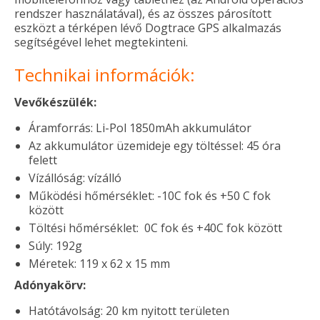
rendszer használatával), és az összes párosított
eszközt a térképen lévő Dogtrace GPS alkalmazás
segítségével lehet megtekinteni.
Technikai információk:
Vevőkészülék:
Áramforrás: Li-Pol 1850mAh akkumulátor
Az akkumulátor üzemideje egy töltéssel: 45 óra
felett
Vízállóság: vízálló
Működési hőmérséklet: -10C fok és +50 C fok
között
Töltési hőmérséklet: 0C fok és +40C fok között
Súly: 192g
Méretek: 119 x 62 x 15 mm
Adónyakörv:
Hatótávolság: 20 km nyitott területen