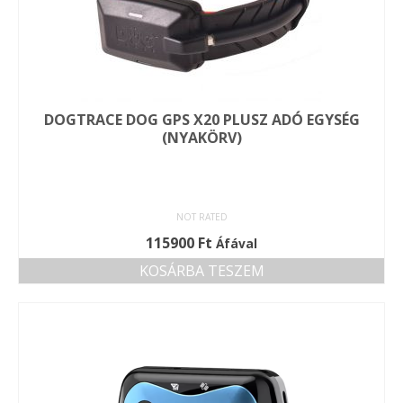
termékoldalon
választhatók
ki
DOGTRACE DOG GPS X20 PLUSZ ADÓ EGYSÉG
(NYAKÖRV)
NOT RATED
115900
Ft
Áfával
KOSÁRBA TESZEM