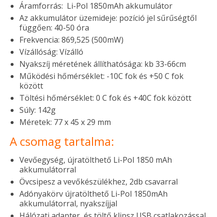
Áramforrás: Li-Pol 1850mAh akkumulátor
Az akkumulátor üzemideje: pozíció jel sűrűségtől
függően: 40-50 óra
Frekvencia: 869,525 (500mW)
Vízállóság: Vízálló
Nyakszíj méretének állíthatósága: kb 33-66cm
Működési hőmérséklet: -10C fok és +50 C fok
között
Töltési hőmérséklet: 0 C fok és +40C fok között
Súly: 142g
Méretek: 77 x 45 x 29 mm
A csomag tartalma:
Vevőegység, újratölthető Li-Pol 1850 mAh
akkumulátorral
Övcsipesz a vevőkészülékhez, 2db csavarral
Adónyakörv újratölthető Li-Pol 1850mAh
akkumulátorral, nyakszíjjal
Hálózati adapter, és töltő klipsz USB csatlakozással