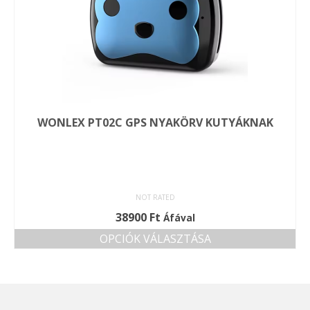
WONLEX PT02C GPS NYAKÖRV KUTYÁKNAK
NOT RATED
38900
Ft
Áfával
OPCIÓK VÁLASZTÁSA
Ennek
a
terméknek
több