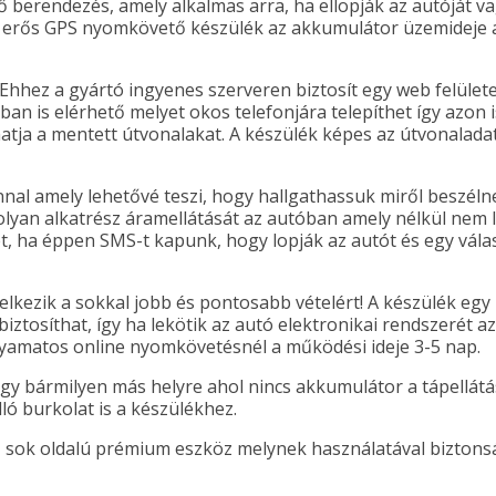
erendezés, amely alkalmas arra, ha ellopják az autóját va
n erős GPS nyomkövető készülék az akkumulátor üzemideje a
Ehhez a gyártó ingyenes szerveren biztosít egy web felülete
n is elérhető melyet okos telefonjára telepíthet így azon is
atja a mentett útvonalakat.
A készülék képes az útvonalada
nnal amely lehetővé teszi, hogy hallgathassuk miről beszél
olyan alkatrész áramellátását az autóban amely nélkül nem 
et, ha éppen SMS-t kapunk, hogy lopják az autót és egy vál
lkezik a sokkal jobb és pontosabb vételért! A készülék egy
biztosíthat, így ha lekötik az autó elektronikai rendszerét
lyamatos online nyomkövetésnél a működési ideje 3-5 nap.
agy bármilyen más helyre ahol nincs akkumulátor a tápellát
ló burkolat is a készülékhez.
sok oldalú prémium eszköz melynek használatával biztonság