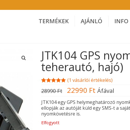
TERMÉKEK
AJÁNLÓ
INFO
JTK104 GPS nyom
teherautó, hajó)
(
1
vásárlói értékelés)
Értékelés
1
Original
Current
22990
Ft
Áfával
28990
Ft
5.00
az 5-
price
price
ből,
was:
is:
értékelés
JTK104 egy GPS helymeghatározó nyomkö
28990 Ft.
22990 Ft.
alapján
ellopják az autóját küld egy SMS-t a sajá
nyomkövetésre is.
Elfogyott