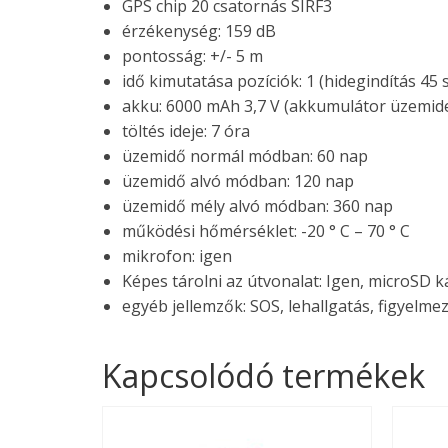
GPS chip 20 csatornás SIRF3
érzékenység: 159 dB
pontosság: +/- 5 m
idő kimutatása pozíciók: 1 (hidegindítás 45 s
akku: 6000 mAh 3,7 V (akkumulátor üzemide
töltés ideje: 7 óra
üzemidő normál módban: 60 nap
üzemidő alvó módban: 120 nap
üzemidő mély alvó módban: 360 nap
működési hőmérséklet: -20 ° C – 70 ° C
mikrofon: igen
Képes tárolni az útvonalat: Igen, microSD k
egyéb jellemzők: SOS, lehallgatás, figyelme
Kapcsolódó termékek