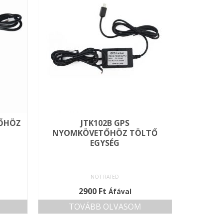
TŐHÖZ
JTK102B GPS
NYOMKÖVETŐHÖZ TÖLTŐ
EGYSÉG
NOT RATED
2900
Ft
Áfával
TOVÁBB OLVASOM