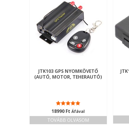
JTK103 GPS NYOMKÖVETŐ
JTK
(AUTÓ, MOTOR, TEHERAUTÓ)
Értékelés:
18990
Ft
Áfával
5.00
/ 5
TOVÁBB OLVASOM