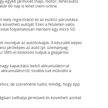
gy egyéb járművét (hajó, motor, teherautó)
kár 60 nap is lehet (nem online
t mely regisztráció és az eszköz párosítása
 követheti autóját. Ezen a felületen valós
tokat folyamatosan menteni egy micro SD
nek mondjuk az autótolvajok. A készülék képes
lesz járóképes az autó (pl. üzemanyag
asz SMS-el blokkolni tudjuk a gépjármű
 nagy kapacitású belső akkumulátorral
 az akkumulátorról, tovább tud működni a
áshoz, de szeretnénk tudni, mindig, hogy épp
ban tudhatja járműveit és követheti azokat.