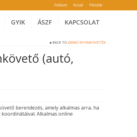
Fiókom
Kosár
Pénztár
GYIK
ÁSZF
KAPCSOLAT
BACK TO
JÁRMŰ NYOMKÖVETŐK
követő (autó,
vető berendezés, amely alkalmas arra, ha
t koordinátáival.
Alkalmas online