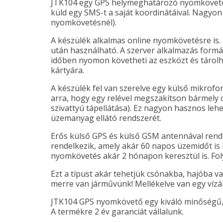
JTK104 egy GPS helymeghatározó nyomkövető b
küld egy SMS-t a saját koordinátáival. Nagyo
nyomkövetésnél).
A készülék alkalmas online nyomkövetésre is. 
után használható. A szerver alkalmazás formába
időben nyomon követheti az eszközt és tárolh
kártyára.
A készülék fel van szerelve egy külső mikrofo
arra, hogy egy relével megszakítson bármely 
szivattyú tápellátása). Ez nagyon hasznos leh
üzemanyag ellátó rendszerét.
Erős külső GPS és külső GSM antennával rende
rendelkezik, amely akár 60 napos üzemidőt is 
nyomkövetés akár 2 hónapon keresztül is. Fo
Ezt a típust akár tehetjük csónakba, hajóba v
merre van járművünk! Mellékelve van egy vízál
JTK104 GPS nyomkövető egy kiváló minőségű, 
A termékre 2 év garanciát vállalunk.