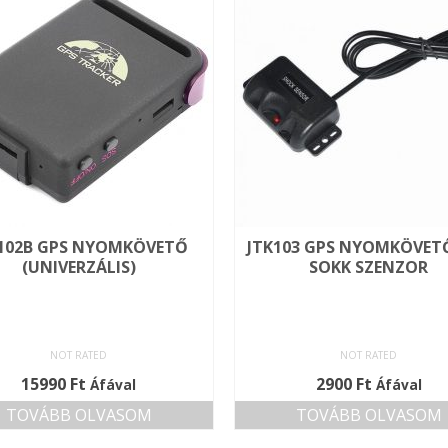
102B GPS NYOMKÖVETŐ
JTK103 GPS NYOMKÖVE
(UNIVERZÁLIS)
SOKK SZENZOR
NOT RATED
NOT RATED
15990
Ft
2900
Ft
Áfával
Áfával
TOVÁBB OLVASOM
TOVÁBB OLVASOM