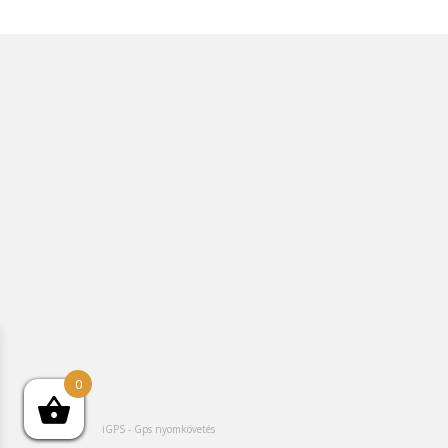
0
iGPS - Gps nyomkövetés