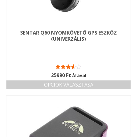
SENTAR Q60 NYOMKÖVETŐ GPS ESZKÖZ
(UNIVERZÁLIS)
Értékelés:
25990
Ft
Áfával
3.50
/ 5
OPCIÓK VÁLASZTÁSA
Ennek
a
terméknek
több
variációja
van.
A
változatok