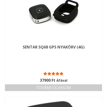
SENTAR SQ68 GPS NYAKÖRV (4G)
Értékelés:
37900
Ft
Áfával
5.00
/ 5
TOVÁBB OLVASOM