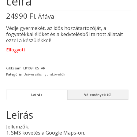
célra
24990
Ft
Áfával
Védje gyermekét, az idős hozzátartozóját, a
fogyatékkal élőket és a kedvtelésből tartott állatait
ezzel a készülékkel!
Elfogyott
Cikkszám:
LK109TKSTAR
Kategória:
Univerzális nyomkövetők
Leírás
Vélemények (0)
Leírás
Jellemzők:
1. SMS követés a Google Maps-on.