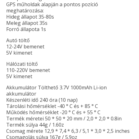
GPS műholdak alapján a pontos pozíció
meghatározása:
Hideg állapot 35-80s
Meleg állapot 35s
Forró állapota 1s
Autó töltő
12-24V bemenet
5V kimenet
Hálózati töltő
110-220V bemenet
5V kimenet
Akkumulátor Tölthető 3.7V 1000mAh Li-ion
akkumulátor
Készenléti idő 240 óra (10 nap)
Tárolási hőmérséklet -40 ° C és + 85 ° C
Működés hőmérséklet -20 ° C és + 55 ° C
Termék méretei 50 * 50 * 20 mm / 2,0 * 2,0 * 0.8in
Termék súlya 44g / 1.60z
Csomag mérete 12,9 * 7,4 * 6,3 / 5,1 * 3,0 * 2,5 inches
Csomagolás súlya 167g / 5.9oz