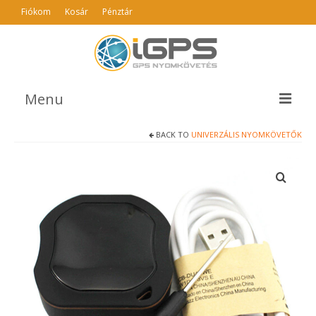
Fiókom
Kosár
Pénztár
Menu
BACK TO
UNIVERZÁLIS NYOMKÖVETŐK
TERMÉKEK
AJÁNLÓ
INFO
GYIK
ÁSZF
KAPCSOLAT