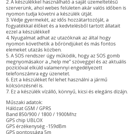
2. A készülékkel használható a saját üzemeltetésű
szerverünk, ahol webes felületen akár valós időben is
nyomon tudja követni a készülék útját.
3. Védje gyermekét, az idős hozzátartozóját, a
fogyatékkal élőket és a kedvtelésből tartott állatait
ezzel a készülékkel!
4. Nyugalmat adhat az utazóknak az által hogy
nyomon követhetik a bőröndjüket és más fontos
elemeket utazás közben.
5. A SOS rendszer úgy működik, hogy az SOS gomb
megnyomásakor a „help me” szöveggel és az aktuális
pozícióval elküld valamennyi engedélyezett
telefonszámra egy üzenetet.
6. Ezt a készüléket fel lehet használni a jármű
kölcsönzésnél is.
7. Ez a készülék vízálló, könnyű, kicsi és elegáns dizájn.
Műszaki adatok:
Hálózat GSM / GPRS
Band 850/900 / 1800 / 1900Mhz
GPS chip UBLOX
GPS érzékenység -159dBm
GPS pontossága 5m