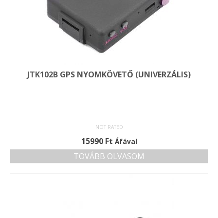
a
termékoldalon
választhatók
ki
JTK102B GPS NYOMKÖVETŐ (UNIVERZÁLIS)
NOT RATED
15990
Ft
Áfával
TOVÁBB OLVASOM