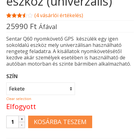
eszköz (univerzális)
(
4
vásárlói értékelés)
Értékelés
4
25990
Ft
Áfával
3.50
az
5-ből,
értékelés
Sentar Q60 nyomkövető GPS készülék egy igen
alapján
sokoldalú eszköz mely univerzálisan használható
rengeteg feladatra. A kisállatok nyomkövetésétől
kezdve akár személyek esetében is használható de
autóban motorban és szinte bármiben alkalmazható.
SZÍN
Clear selection
Elfogyott
Sentar
KOSÁRBA TESZEM
Q60
nyomkövető
GPS