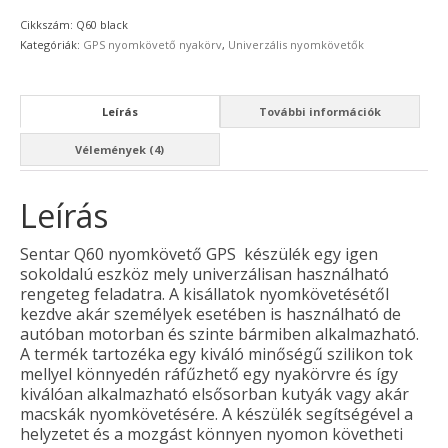
eszköz
Cikkszám:
Q60 black
(univerzális)
Kategóriák:
GPS nyomkövető nyakörv
,
Univerzális nyomkövetők
mennyiség
Leírás
További információk
Vélemények (4)
Leírás
Sentar Q60 nyomkövető GPS készülék egy igen
sokoldalú eszköz mely univerzálisan használható
rengeteg feladatra. A kisállatok nyomkövetésétől
kezdve akár személyek esetében is használható de
autóban motorban és szinte bármiben alkalmazható.
A termék tartozéka egy kiváló minőségű szilikon tok
mellyel könnyedén ráfűzhető egy nyakörvre és így
kiválóan alkalmazható elsősorban kutyák vagy akár
macskák nyomkövetésére. A készülék segítségével a
helyzetet és a mozgást könnyen nyomon követheti