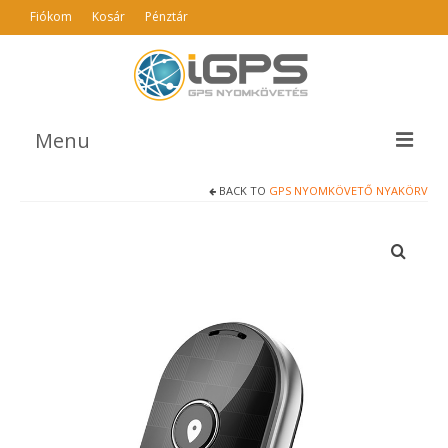
Fiókom
Kosár
Pénztár
Menu
BACK TO
GPS NYOMKÖVETŐ NYAKÖRV
TERMÉKEK
AJÁNLÓ
INFO
GYIK
ÁSZF
KAPCSOLAT