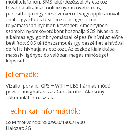
mobiltelefonon, SMS lekérdezéssel. Az eszköz
továbbá alkalmas online nyomkövetésre is,
párosíthatja ingyenes szerverrel vagy applikációval
amit a gyártó biztosít hozzá és így online
folyamatosan nyomon követheti. Amennyiben
személyi nyomkövetőként használja SOS hívásra is
alkalmas egy gombnyomással képes felhívni az előre
beállított SOS télfőnszámot és így beszélhet a hívóval
de fel is hívhatja az eszközt. Az eszköz kialakítása
masszív, igényes és valóban magas minőséget
képvisel.
Jellemzők:
Vízálló, porálló, GPS + WIFI + LBS hármas módú
pozíció meghatározás. Geo-kerítés. Alacsony
akkumulátor riasztás.
Technikai információk:
GSM frekvencia: 850/900/1800/1900
Hálózat: 2G