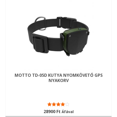
MOTTO TD-05D KUTYA NYOMKÖVETŐ GPS
NYAKORV
Értékelés:
28900
Ft
Áfával
4.00
/ 5