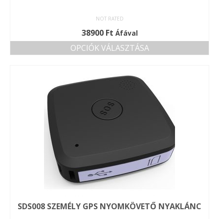
NOT RATED
38900
Ft
Áfával
OPCIÓK VÁLASZTÁSA
Ennek
a
terméknek
több
variációja
van.
A
változatok
a
termékoldalon
választhatók
ki
SDS008 SZEMÉLY GPS NYOMKÖVETŐ NYAKLÁNC