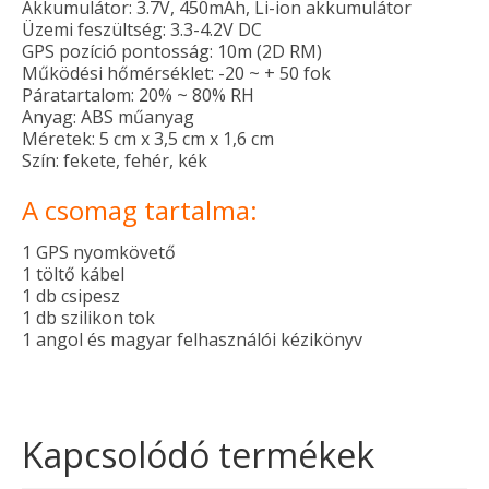
Akkumulátor: 3.7V, 450mAh, Li-ion akkumulátor
Üzemi feszültség: 3.3-4.2V DC
GPS pozíció pontosság: 10m (2D RM)
Működési hőmérséklet: -20 ~ + 50 fok
Páratartalom: 20% ~ 80% RH
Anyag: ABS műanyag
Méretek: 5 cm x 3,5 cm x 1,6 cm
Szín: fekete, fehér, kék
A csomag tartalma:
1 GPS nyomkövető
1 töltő kábel
1 db csipesz
1 db szilikon tok
1 angol és magyar felhasználói kézikönyv
Kapcsolódó termékek