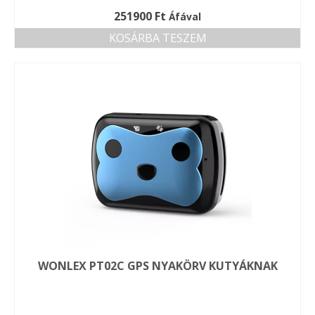
251900
Ft
Áfával
KOSÁRBA TESZEM
WONLEX PT02C GPS NYAKÖRV KUTYÁKNAK