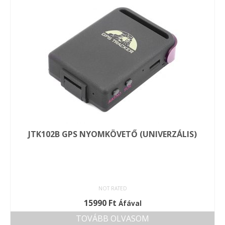
JTK102B GPS NYOMKÖVETŐ (UNIVERZÁLIS)
NOT RATED
15990
Ft
Áfával
TOVÁBB OLVASOM