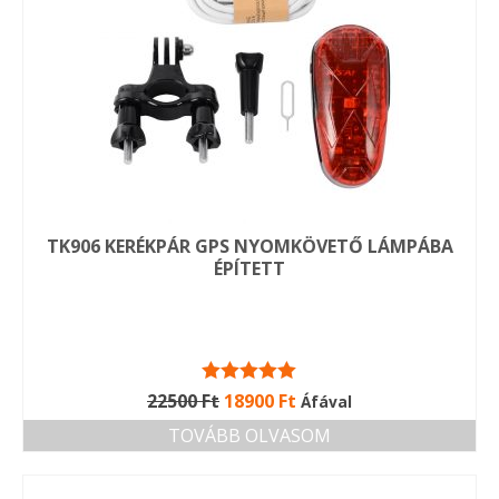
TK906 KERÉKPÁR GPS NYOMKÖVETŐ LÁMPÁBA
ÉPÍTETT
Értékelés:
Original
Current
22500
Ft
18900
Ft
Áfával
5.00
/ 5
price
price
TOVÁBB OLVASOM
was:
is:
22500 Ft.
18900 Ft.