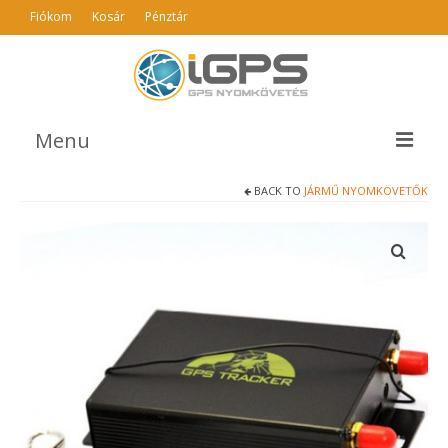
Fiókom
Kosár
Pénztár
Menu
BACK TO
JÁRMŰ NYOMKÖVETŐK
TERMÉKEK
AJÁNLÓ
INFO
GYIK
ÁSZF
KAPCSOLAT