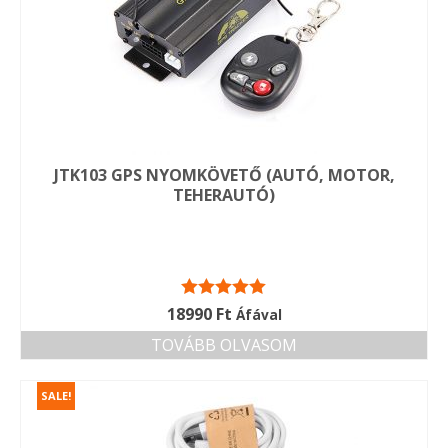
JTK103 GPS NYOMKÖVETŐ (AUTÓ, MOTOR,
TEHERAUTÓ)
Értékelés:
18990
Ft
Áfával
5.00
/ 5
TOVÁBB OLVASOM
SALE!