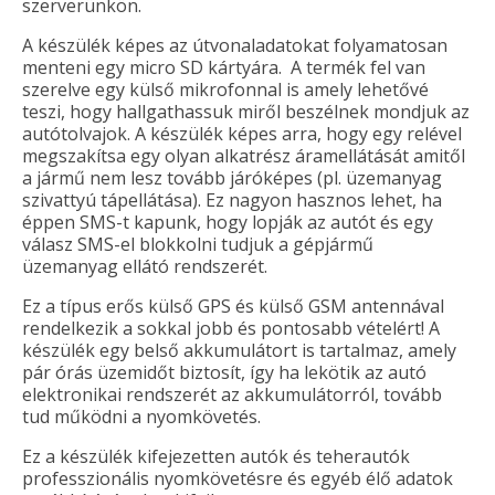
szerverünkön.
A készülék képes az útvonaladatokat folyamatosan
menteni egy micro SD kártyára. A termék fel van
szerelve egy külső mikrofonnal is amely lehetővé
teszi, hogy hallgathassuk miről beszélnek mondjuk az
autótolvajok. A készülék képes arra, hogy egy relével
megszakítsa egy olyan alkatrész áramellátását amitől
a jármű nem lesz tovább járóképes (pl. üzemanyag
szivattyú tápellátása). Ez nagyon hasznos lehet, ha
éppen SMS-t kapunk, hogy lopják az autót és egy
válasz SMS-el blokkolni tudjuk a gépjármű
üzemanyag ellátó rendszerét.
Ez a típus erős külső GPS és külső GSM antennával
rendelkezik a sokkal jobb és pontosabb vételért! A
készülék egy belső akkumulátort is tartalmaz, amely
pár órás üzemidőt biztosít, így ha lekötik az autó
elektronikai rendszerét az akkumulátorról, tovább
tud működni a nyomkövetés.
Ez a készülék kifejezetten autók és teherautók
professzionális nyomkövetésre és egyéb élő adatok