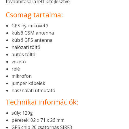
továbbítására lett kifejlesztve.
Csomag tartalma:
GPS nyomkövető
külső GSM antenna
külső GPS antenna
hálózati töltő
autós töltő
vezető
relé
mikrofon
jumper kábelek
használati útmutató
Technikai információk:
súly: 120g
péretek: 92 x 71 x 26 mm
GPS chip 20 csatornás SIRF3